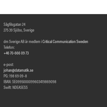
Sågfilsgatan 24
275 39 Sjöbo, Sverige
dm Sverige AB är medlem i
Critical Communication Sweden
Telefon:
+46 70-666 09 73
e-post:
johan@datamatik.se
PG: 198 69 09–8
IBAN: SE0995000099603419869098
Swift: NDEASESS