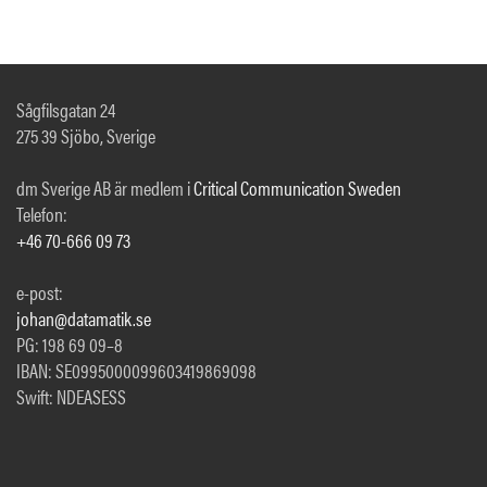
Sågfilsgatan 24
275 39 Sjöbo, Sverige
dm Sverige AB är medlem i
Critical Communication Sweden
Telefon:
+46 70-666 09 73
e-post:
johan@datamatik.se
PG: 198 69 09–8
IBAN: SE0995000099603419869098
Swift: NDEASESS