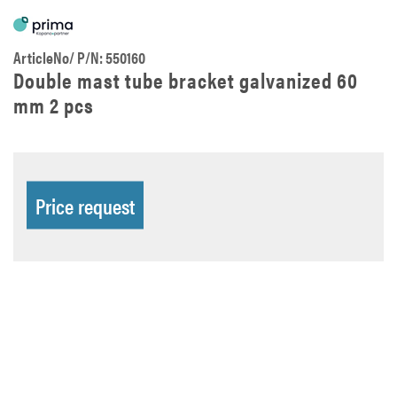
ArticleNo/ P/N: 550160
Double mast tube bracket galvanized 60
mm 2 pcs
Price request