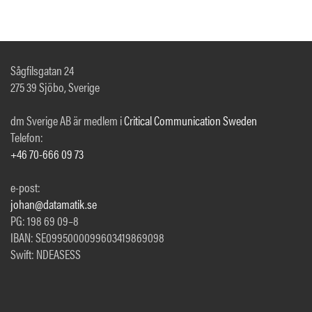
Sågfilsgatan 24
275 39 Sjöbo, Sverige
dm Sverige AB är medlem i
Critical Communication Sweden
Telefon:
+46 70-666 09 73
e-post:
johan@datamatik.se
PG: 198 69 09–8
IBAN: SE0995000099603419869098
Swift: NDEASESS