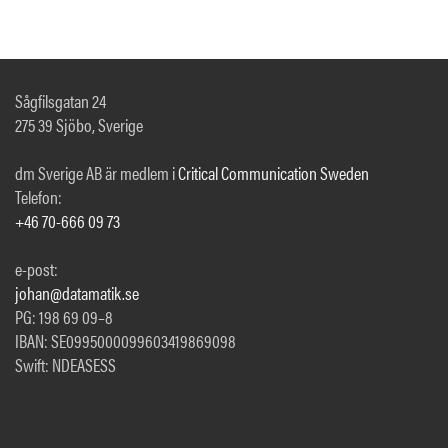
Sågfilsgatan 24
275 39 Sjöbo, Sverige
dm Sverige AB är medlem i
Critical Communication Sweden
Telefon:
+46 70-666 09 73
e-post:
johan@datamatik.se
PG: 198 69 09–8
IBAN: SE0995000099603419869098
Swift: NDEASESS