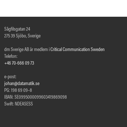
Sågfilsgatan 24
275 39 Sjöbo, Sverige
dm Sverige AB är medlem i
Critical Communication Sweden
Telefon:
+46 70-666 09 73
e-post:
johan@datamatik.se
PG: 198 69 09–8
IBAN: SE0995000099603419869098
Swift: NDEASESS