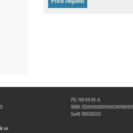
PG: 198 69 09–8
73
IBAN: SE09950000996034198690
Swift: NDEASESS
k.se