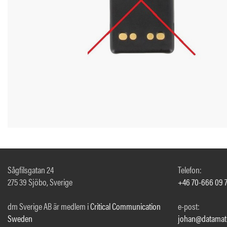
Sågfilsgatan 24
Telefon:
275 39 Sjöbo, Sverige
+46 70-666 09 
dm Sverige AB är medlem i
Critical Communication
e-post:
Sweden
johan@datamati