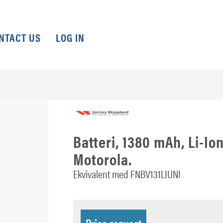
NTACT US
LOG IN
Batteri, 1380 mAh, Li-Io
Motorola.
Ekvivalent med FNBV131LIUNI
Price request