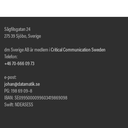
Sågfilsgatan 24
275 39 Sjöbo, Sverige
dm Sverige AB är medlem i
Critical Communication Sweden
Telefon:
+46 70-666 09 73
e-post:
johan@datamatik.se
PG: 198 69 09–8
IBAN: SE0995000099603419869098
Swift: NDEASESS